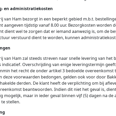
g- en administratiekosten
ij van Ham bezorgt in een beperkt gebied m.b.t. bestelling
nt aangeven tijdstip vanaf 8.00 uur. Bezorgkosten worde
nt dient wel te zorgen dat er iemand aanwezig is, om de bes
ctuur verstuurd dient te worden, kunnen administratieko
ingen
ij van Ham zal steeds streven naar snelle levering van het 
s indicatief. Overschrijding van enige leveringstermijn gee
nmin het recht de onder artikel 3 bedoelde overeenkomst t
in deze voorwaarden bedongen, gelden ook voor door Bakk
hakelde derden. De klant heeft de verplichting om bij afle
reenkomst beantwoorden. Indien dit niet het geval is, dien
g mogelijk, maar in ieder geval binnen vijf (5) dagen na de a
 te stellen.
ing