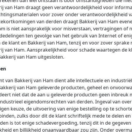
 rekenen dan wel ontstaan is door omstandigheden die niet
ij van Ham draagt geen verantwoordelijkheid voor informat
chtingsmaterialen voor zover onder verantwoordelijkheid 
tekortkomingen van derden draagt Bakkerij van Ham evene
m is niet aansprakelijk voor misverstaan, vertragingen of 
edelingen ten gevolge van het gebruik van Internet of en
 de klant en Bakkerij van Ham, tenzij en voor zover sprake 
ij van Ham. Aansprakelijkheid voor schade waartegen de kla
akkerij van Ham uitgesloten.
sen
nt van Bakkerij van Ham dient alle intellectuele en industr
akkerij van Ham geleverde producten, geheel en onvoorwaa
eert niet dat de aan u geleverde producten geen inbreuk m
industrieel eigendomsrechten van derden. Ingeval van ove
igen keuze, de uitvoering van enige bestelling op te schor
binden, zulks door dit de klant schriftelijk mede te delen e
en is tot enige schadevergoeding, tenzij dit in de gegev
jkheid en billijkheid onaanvaardbaar zou zijn. Onder over