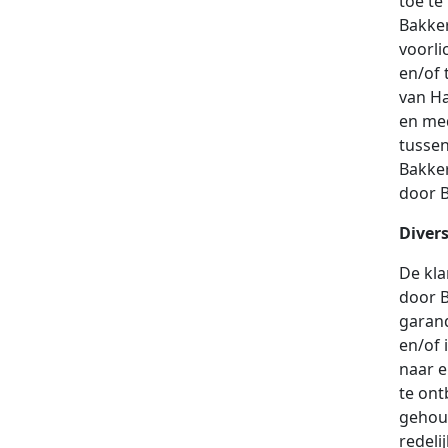
toe te
Bakker
voorli
en/of 
van Ha
en med
tussen
Bakker
door B
Diver
De kla
door B
garand
en/of 
naar e
te ont
gehoud
redeli