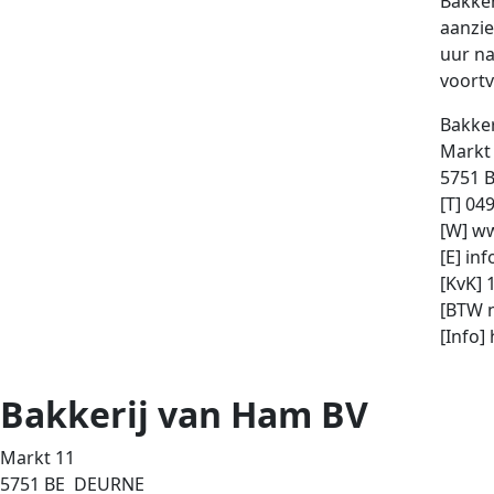
Bakker
aanzie
uur na
voortv
Bakke
Markt
5751 
[T] 04
[W] w
[E] in
[KvK] 
[BTW 
[Info]
Bakkerij van Ham BV
Markt 11
5751 BE DEURNE