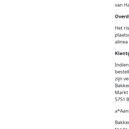
van Ha
Overd
Het ri
plaats
alinea
Klant
Indien
bestel
zijn v
Bakke
Markt
5751 
a*Aans
Bakker