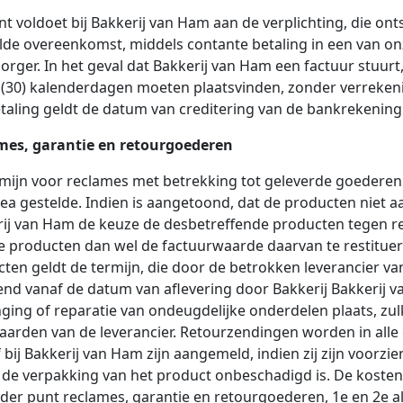
nt voldoet bij Bakkerij van Ham aan de verplichting, die ont
de overeenkomst, middels contante betaling in een van onze
orger. In het geval dat Bakkerij van Ham een factuur stuurt,
 (30) kalenderdagen moeten plaatsvinden, zonder verrekeni
taling geldt de datum van creditering van de bankrekening
mes, garantie en retourgoederen
mijn voor reclames met betrekking tot geleverde goederen 
nea gestelde. Indien is aangetoond, dat de producten niet
ij van Ham de keuze de desbetreffende producten tegen r
 producten dan wel de factuurwaarde daarvan te restituere
ten geldt de termijn, die door de betrokken leverancier 
nd vanaf de datum van aflevering door Bakkerij Bakkerij v
ging of reparatie van ondeugdelijke onderdelen plaats, zul
arden van de leverancier. Retourzendingen worden in alle g
 bij Bakkerij van Ham zijn aangemeld, indien zij zijn voorz
 de verpakking van het product onbeschadigd is. De koste
der punt reclames, garantie en retourgoederen, 1e en 2e a