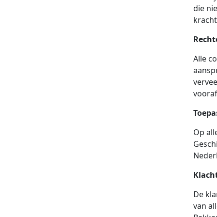
die ni
kracht
Recht
Alle c
aanspr
vervee
vooraf
Toepas
Op all
Geschi
Neder
Klach
De kla
van al