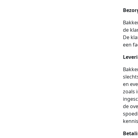
Bezor
Bakker
de kla
De kla
een fa
Lever
Bakker
slecht
en eve
zoals 
ingesc
de ove
spoedi
kennis
Betal