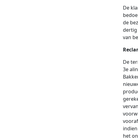
De kla
bedoel
de bez
dertig
van be
Recla
De ter
3e ali
Bakker
nieuwe
produc
gereke
vervan
voorwa
vooraf
indien
het on