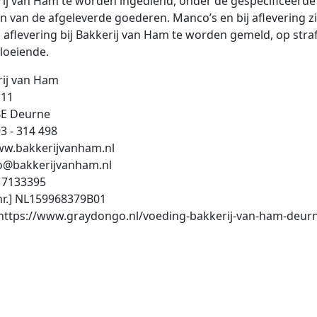
ij van Ham te worden ingediend, onder de gespecificeerde
n van de afgeleverde goederen. Manco’s en bij aflevering 
 aflevering bij Bakkerij van Ham te worden gemeld, op straf
loeiende.
rij van Ham
 11
BE Deurne
93 - 314 498
ww.bakkerijvanham.nl
fo@bakkerijvanham.nl
17133395
nr.] NL159968379B01
 https://www.graydongo.nl/voeding-bakkerij-van-ham-deur