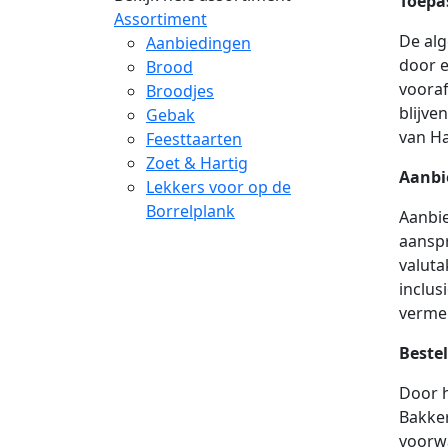
Toepa
Assortiment
De alg
Aanbiedingen
door e
Brood
vooraf
Broodjes
blijve
Gebak
van H
Feesttaarten
Zoet & Hartig
Aanbi
Lekkers voor op de
Borrelplank
Aanbie
aanspr
valuta
inclus
vermel
Beste
Door h
Bakker
voorwa