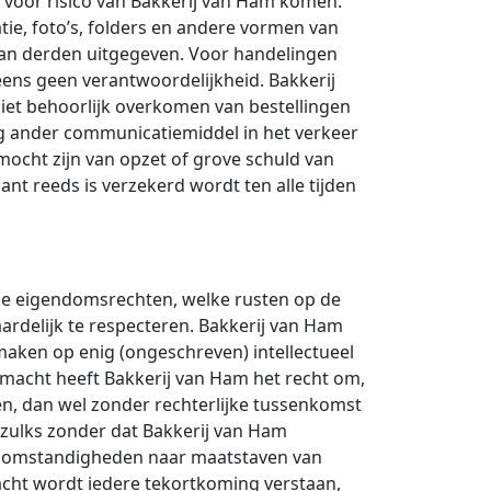
 voor risico van Bakkerij van Ham komen.
ie, foto’s, folders en andere vormen van
van derden uitgegeven. Voor handelingen
ens geen verantwoordelijkheid. Bakkerij
niet behoorlijk overkomen van bestellingen
ig ander communicatiemiddel in het verkeer
mocht zijn van opzet of grove schuld van
nt reeds is verzekerd wordt ten alle tijden
iële eigendomsrechten, welke rusten op de
rdelijk te respecteren. Bakkerij van Ham
aken op enig (ongeschreven) intellectueel
rmacht heeft Bakkerij van Ham het recht om,
ten, dan wel zonder rechterlijke tussenkomst
n zulks zonder dat Bakkerij van Ham
en omstandigheden naar maatstaven van
macht wordt iedere tekortkoming verstaan,