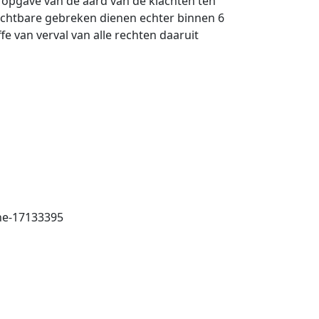
 opgave van de aard van de klachten ten
zichtbare gebreken dienen echter binnen 6
fe van verval van alle rechten daaruit
ne-17133395