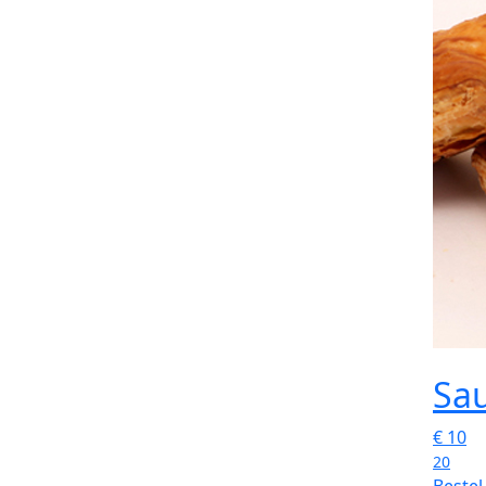
Sau
€
10
20