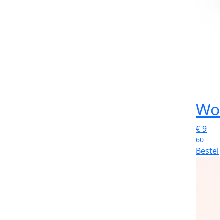
Wo
€
9
60
Bestel