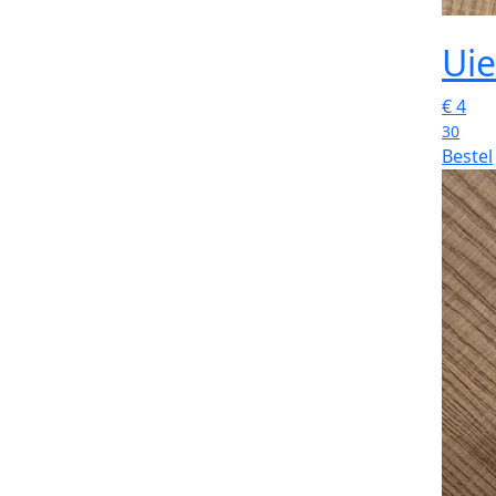
Ui
€
4
30
Bestel