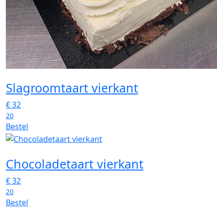
Slagroomtaart vierkant
€
32
20
Bestel
Chocoladetaart vierkant
€
32
20
Bestel