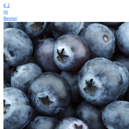
€
2
95
Bestel