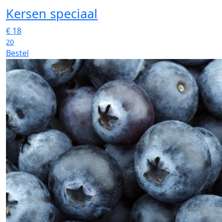
Kersen speciaal
€
18
20
Bestel