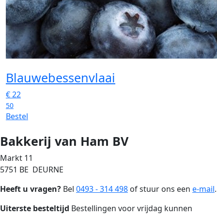
Blauwebessenvlaai
€
22
50
Bestel
Bakkerij van Ham BV
Markt 11
5751 BE DEURNE
Heeft u vragen?
Bel
0493 - 314 498
of stuur ons een
e-mail
.
Uiterste besteltijd
Bestellingen voor vrijdag kunnen