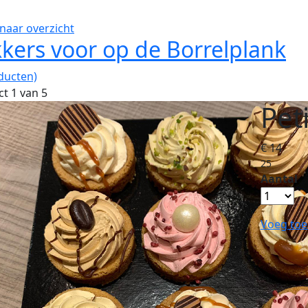
naar overzicht
kers voor op de Borrelplank
ducten)
t 1 van 5
Pet
€ 14
25
Aantal
Voeg toe