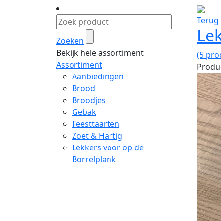
Terug 
Lek
Zoeken
Bekijk hele assortiment
(5 pro
Assortiment
Produc
Aanbiedingen
Brood
Broodjes
Gebak
Feesttaarten
Zoet & Hartig
Lekkers voor op de
Borrelplank