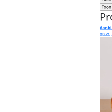
Pr
Aanbi
op vri