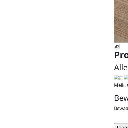
Pro
All
Melk, 
Bew
Bewaa