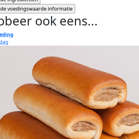
obeer ook eens...
eding
jdag