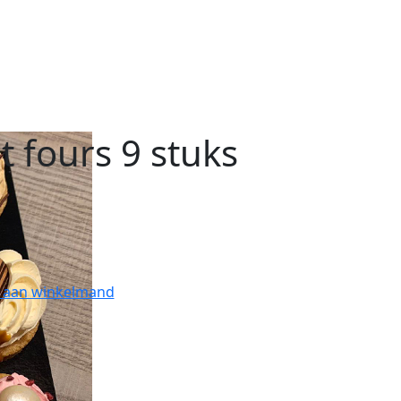
it fours 9 stuks
 aan winkelmand