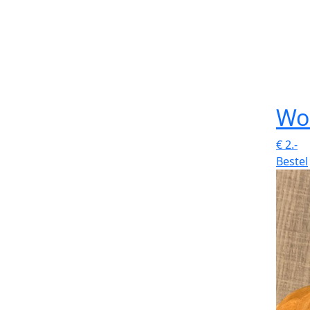
Wo
€
2.-
Bestel