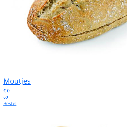
Moutjes
€
0
60
Bestel