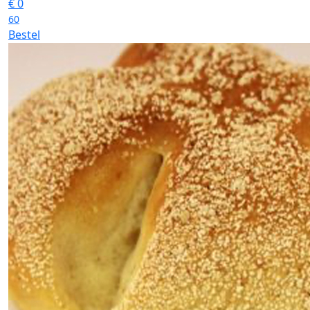
€
0
60
Bestel