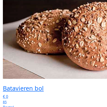
Batavieren bol
€
0
85