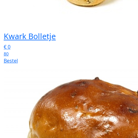
Kwark Bolletje
€
0
80
Bestel