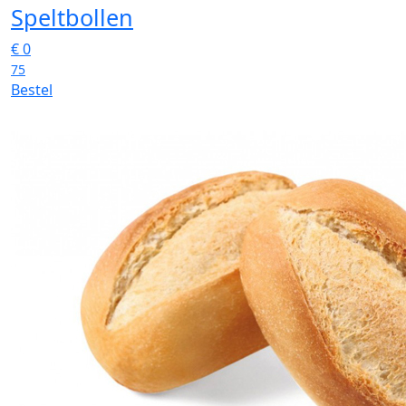
Speltbollen
€
0
75
Bestel