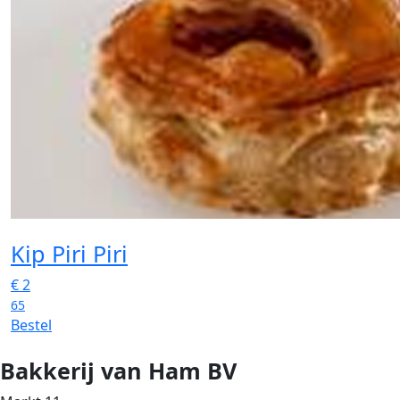
Kip Piri Piri
€
2
65
Bestel
Bakkerij van Ham BV