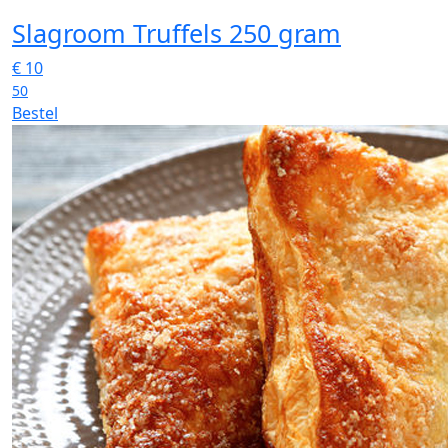
Slagroom Truffels 250 gram
€
10
50
Bestel