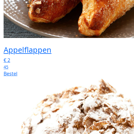
Appelflappen
€
2
45
Bestel