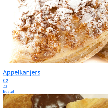
Appelkanjers
€
2
70
Bestel