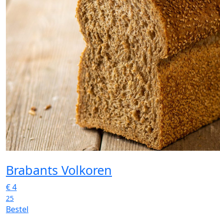
Brabants Volkoren
€
4
25
Bestel