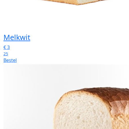
Melkwit
€
3
25
Bestel