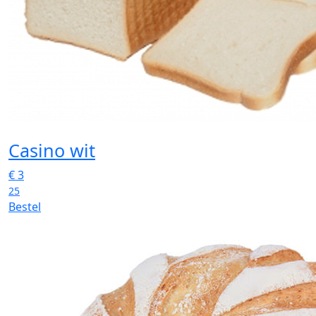
Casino wit
€
3
25
Bestel