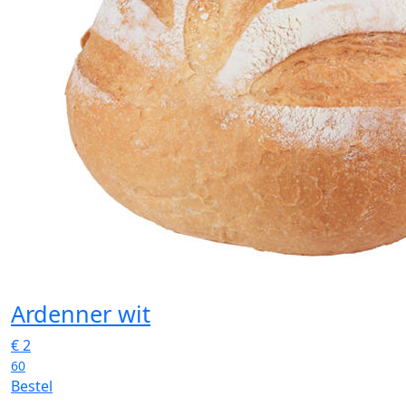
Ardenner wit
€
2
60
Bestel